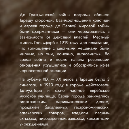
Таращу стороной. Взаимоотношения христиан
и евреев города до Первой мировой войны
были сдержанными — они чередовались в
зависимости от действий властей. Местный
житель Гольдфарб в 1919 году дал показание,
что «отношение с местными мещанами были
мирные, но они, конечно, антисемиты». Во
время войны и после начала революции
отношения ухудшились и обострились из-за
черносотенной агитации.
На рубеже XIX — XX веков в Тараще было 3
синагоги, в 1910 году в городе действовали
Талмуд-Тора и одно частное еврейское
мужское училище. Евреи города занимались
типографским, парикмахерским делом,
продажей бакалейных, гастрономических,
аптекарских товаров, владели лесным