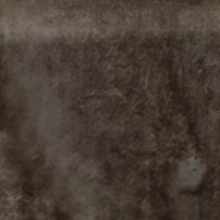
сь 225, а в 1910 – 451. В период Первой
еличилась за счет беженцев из западных
тылу красных. Лишь в августе 1919 года он
онного рейда генерала Мамонтова. Именно
а.
В анимации использованы фото с сайта pastvu.com