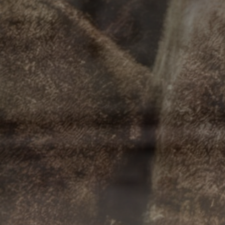
евреев в нём прожи
Мировой войны числ
губерний империи, в
Большую часть Гражд
на несколько дней 
приход белых оберн