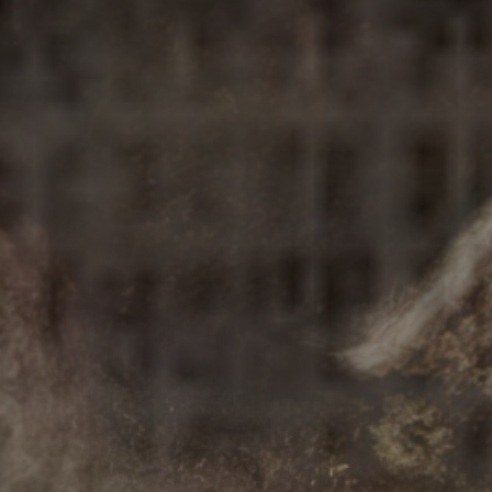
ходился вне черты оседлости, поэтому его