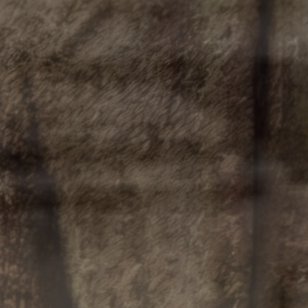
вало немного: в 1897 году их насчитывало
енность еврейского населения Козлова ув
 1919 году их насчитывалось около 800.
анской войны Козлов находился в глубоком 
перешёл под контроль Белой армии в ходе к
улся трагедией для еврейской общины город