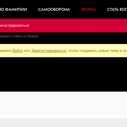
ПО ФАМИЛИИ
САМООБОРОНА
ФОРУМ
СТАТЬ ВО
регистрироваться
орума и планы на будуще …
нажмите
Войти
или
Зарегистрироваться
, чтобы создавать новые темы и о