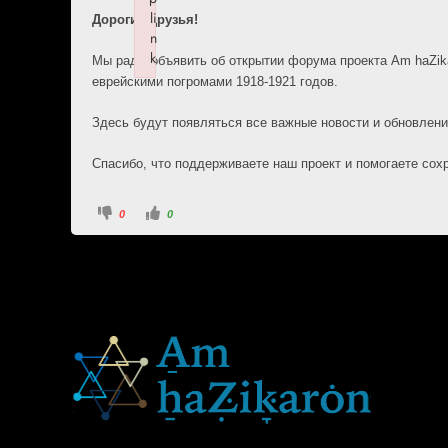
li
Дорогие друзья!
n
k
Мы рады объявить об открытии форума проекта Am haZikar
Failed to initialize plugin: wplink
еврейскими погромами 1918-1921 годов.
Здесь будут появляться все важные новости и обновлени
Спасибо, что поддерживаете наш проект и помогаете сох
0
0