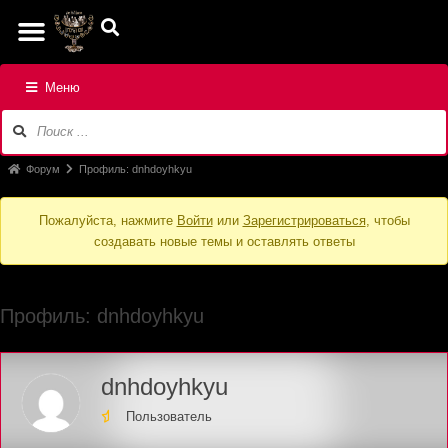
Меню
Форум
Профиль: dnhdoyhkyu
Пожалуйста, нажмите
Войти
или
Зарегистрироваться
, чтобы
создавать новые темы и оставлять ответы
Профиль: dnhdoyhkyu
dnhdoyhkyu
Пользователь